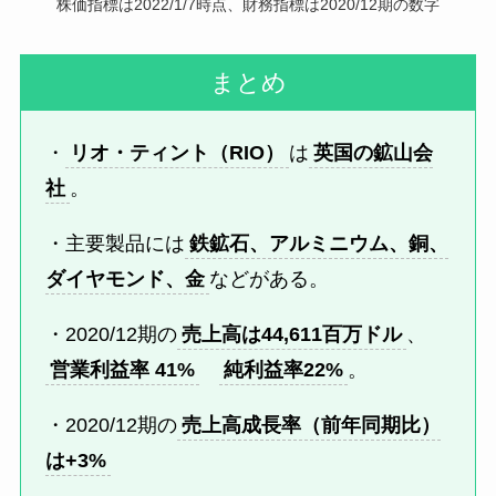
株価指標は2022/1/7時点、財務指標は2020/12期の数字
まとめ
・
リオ・ティント（RIO）
は
英国の鉱山会
社
。
・主要製品には
鉄鉱石、アルミニウム、銅、
ダイヤモンド、金
などがある。
・2020/12期の
売上高は44,611百万ドル
、
営業利益率 41%
純利益率22%
。
・20
20/12期の
売上高成長率（前年同期比）
は+3%