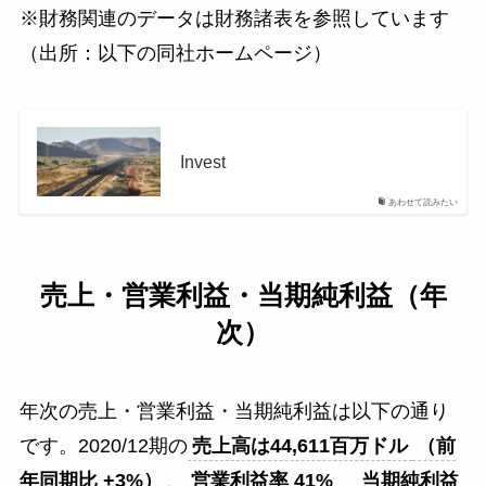
※財務関連のデータは財務諸表を参照しています
（出所：以下の同社ホームページ）
Invest
あわせて読みたい
売上・営業利益・当期純利益（年
次）
年次の売上・営業利益・当期純利益は以下の通り
です。2020/12期の
売上高は
44,611
百万
ドル
（前
年同期比 +3%）
、
営業利益率
41
%
当期純利益