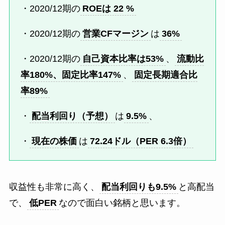
・20
20/12期の
ROEは 22 %
・20
20/12期の
営業CFマージン
は
36%
・20
20/12期の
自己資本比率は
53
%
、
流動比
率
180
%、固定比率
147
%
、
固定長期適合比
率89%
・
配当利回り（予想）
は
9.5%
、
・
現在の株価
は
72.24ドル（PER 6.3倍）
収益性も非常に高く、
配当利回りも9.5%
と高配当
で、
低PER
なので面白い銘柄と思います。