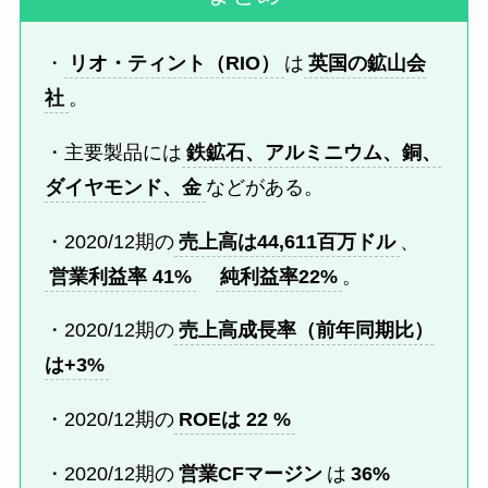
・
リオ・ティント（RIO）
は
英国の鉱山会
社
。
・主要製品には
鉄鉱石、アルミニウム、銅、
ダイヤモンド、金
などがある。
・2020/12期の
売上高は44,611百万ドル
、
営業利益率 41%
純利益率22%
。
・2020/12期の
売上高成長率（前年同期比）
は+3%
・2020/12期の
ROEは 22 %
・2020/12期の
営業CFマージン
は
36%