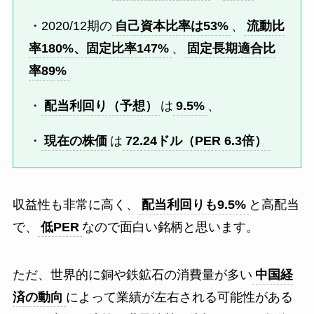
・2020/12期の
自己資本比率は
53
%
、
流動比
率
180
%、固定比率
147
%
、
固定長期適合比
率89%
・
配当利回り（予想）
は
9.5%
、
・
現在の株価
は
72.24ドル（PER 6.3倍）
収益性も非常に高く、
配当利回りも9.5%
と高配当
で、
低PER
なので面白い銘柄と思います。
ただ、世界的に銅や鉄鉱石の消費量が多い
中国経
済の動向
によって業績が左右される可能性がある