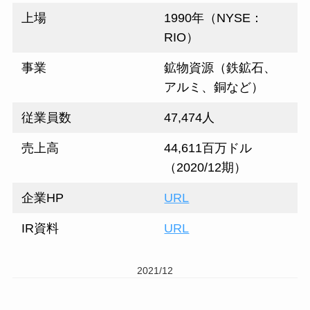
上場
1990年（NYSE：
RIO）
事業
鉱物資源（鉄鉱石、
アルミ、銅など）
従業員数
47,474人
売上高
44,611百万ドル
（2020/12期）
企業HP
URL
IR資料
URL
2021/12