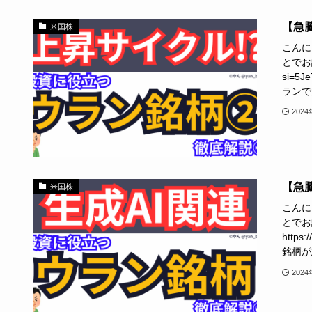
【急
米国株
こんに
とでお話
si=
ランで
202
【急
米国株
こんに
とでお
https
銘柄が
202