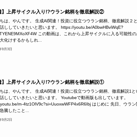
騰】上昇サイクル入り!?ウラン銘柄を徹底解説②
ちは、やんです。 生成AI関連！投資に役立つウラン銘柄、徹底解説２
ししていきたいと思います。 https://youtu.be/A0bwHBviWqE?
5JeTYENE9MXoXF4W この動画は、これから上昇サイクルに入る可能性
大化けするかもしれ...
4年9月3日
騰】上昇サイクル入り!?ウラン銘柄を徹底解説①
ちは、やんです。 生成AI関連！投資に役立つウラン銘柄、徹底解説1と
話ししていきたいと思います。 Youtubeで動画版も出しています。
://youtu.be/m-4tz1OlV9c?si=UuoxwWFP4x6R6Ibj はじめに 先日、ウ
急騰したこと...
4年9月2日