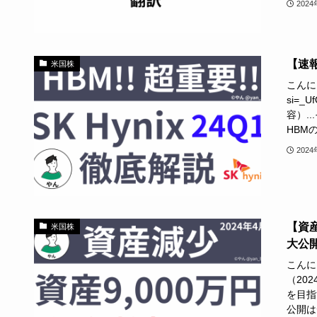
202
【速報
米国株
こんにち
si=
容）.
HBM
202
【資
米国株
大公開
こんに
（20
を目指
公開はデ