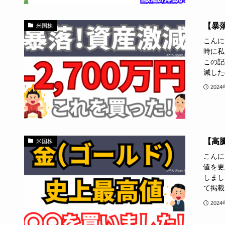
【暴
米国株
こんに
時に私が
この記
減したの
202
【高
米国株
こんに
値を更
しました
て掲載し
202