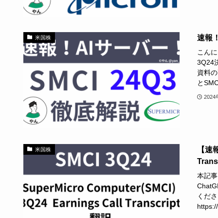
速報！
米国株
こんに
3Q24
資料の
とSMCI
202
【速報】
米国株
Tran
本記事は、
Cha
くださ
https: