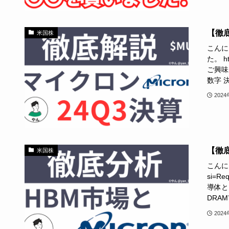
【徹底
米国株
こんに
た。 h
ご興味
数字 決
202
【徹底
米国株
こんにち
si=
導体とHB
DRAM
202