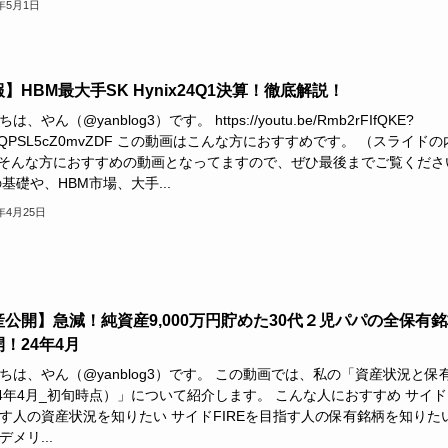
4年5月1日
】HBM最大手SK Hynix24Q1決算！徹底解説！
は、やん（@yanblog3）です。 https://youtu.be/Rmb2rFIfQKE?
_UfQPSL5cZ0mvZDF この動画はこんな方におすすめです。 （スライドの
..そんな方におすすめの動画となってますので、ぜひ最後までご覧くださ
の基礎や、HBM市場、大手...
4年4月25日
産公開】急減！純資産9,000万円貯めた30代２児パパの全保有
！24年4月
ちは、やん（@yanblog3）です。 この動画では、私の「資産状況と保
24年4月_初旬時点）」について紹介します。 こんな人におすすめ サイドF
す人の資産状況を知りたい サイドFIREを目指す人の保有銘柄を知りた
メリ...