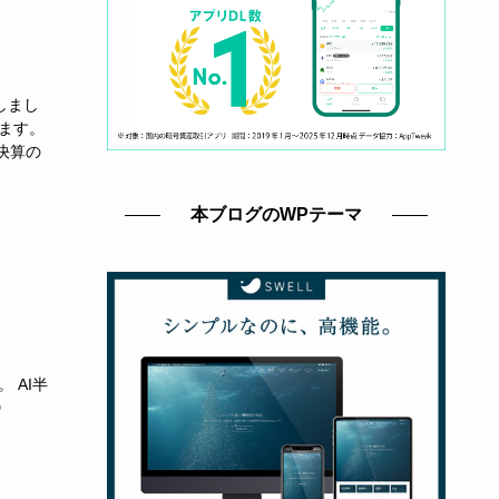
稿しまし
おきます。
、決算の
本ブログのWPテーマ
 AI半
D