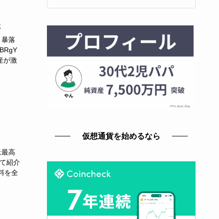
た
と暴落
BRgY
産が激
仮想通貨を始めるなら
上最高
て紹介
資料を全