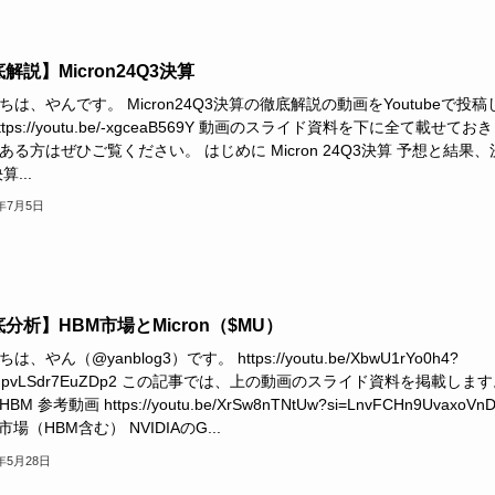
解説】Micron24Q3決算
ちは、やんです。 Micron24Q3決算の徹底解説の動画をYoutubeで投
ttps://youtu.be/-xgceaB569Y 動画のスライド資料を下に全て載せて
ある方はぜひご覧ください。 はじめに Micron 24Q3決算 予想と結果
算...
4年7月5日
分析】HBM市場とMicron（$MU）
は、やん（@yanblog3）です。 https://youtu.be/XbwU1rYo0h4?
ReqpvLSdr7EuZDp2 この記事では、上の動画のスライド資料を掲載します。
M 参考動画 https://youtu.be/XrSw8nTNtUw?si=LnvFCHn9UvaxoVn
市場（HBM含む） NVIDIAのG...
4年5月28日