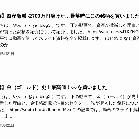
落】資産激減 -2700万円溶けた…暴落時にこの銘柄を買いまし
ちは、やん （ @yanblog3 ）です。 下の動画で、資産が激減した理由
買った銘柄を紹介について紹介しました。 https://youtu.be/5J1KZNO
事では動画で使ったスライド資料を全て掲載します。 はじめに なぜ資
か...
4年8月21日
騰】金（ゴールド）史上最高値！○○を買いました
ちは、やん （ @yanblog3 ）です。 下の動画で、金（ゴールド）が史
新した理由と、金価格高騰で注目のセクター、私が購入した銘柄につい
。 https://youtu.be/UsdLbnmFMzs この記事では、動画のスライド
ま...
4年8月21日