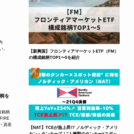
内
い。
【新興国】フロンティアマーケットETF（FM）
の構成銘柄TOP1〜5を紹介
銘柄を
有銘柄
IRE
い 資産
【NAT】TCEが急上昇!? ノルディック・アメリ
カン・タンカーズ｜”１種類のタンカー×スポッ