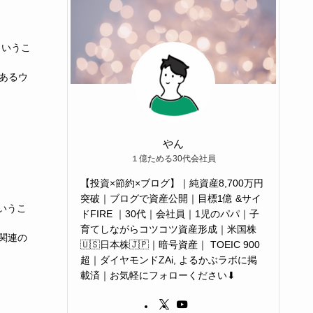
というこ
のあるウ
やん
１億ためる30代会社員
【投資×節約×ブログ】｜純資産8,700万円
突破｜ブログで資産公開｜目標1億 &サイ
いうこ
ドFIRE ｜30代｜会社員｜1児のパパ｜子
育てしながらコツコツ資産形成｜米国株
ラン関連の
🇺🇸日本株🇯🇵｜暗号資産｜ TOEIC 900
超｜ダイヤモンドZAi, よるかぶラボに掲
載済｜お気軽にフォローください⬇︎