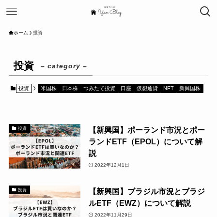
ホーム
投資
投資
– category –
投資
米国株
日本株
つみたて投資
口座
仮想通貨
NFT
新興国株
【新興国】ポーランド市況とポー
投資
ランドETF（EPOL）について解
説
2022年12月1日
【新興国】ブラジル市況とブラジ
投資
ルETF（EWZ）について解説
2022年11月29日