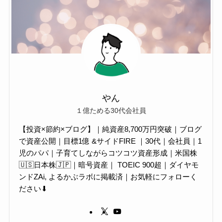
やん
１億ためる30代会社員
【投資×節約×ブログ】｜純資産8,700万円突破｜ブログ
で資産公開｜目標1億 &サイドFIRE ｜30代｜会社員｜1
児のパパ｜子育てしながらコツコツ資産形成｜米国株
🇺🇸日本株🇯🇵｜暗号資産｜ TOEIC 900超｜ダイヤモ
ンドZAi, よるかぶラボに掲載済｜お気軽にフォローく
ださい⬇︎