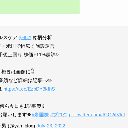
ヘルスケア
$HCA
銘柄分析
営・米国で幅広く施設運営
算予想上回り 株価+11%超🚀✨
🔖概要は画像に👇
期業績など詳細は記事へ✏️
は
https://t.co/EzpDY3kfhS
傍ら今日も1記事🧑‍🍼
お願いします🍀
#米国株
#ブログ
pic.twitter.com/JGG2iIVtcl
(@yan_blog)
July 23, 2022