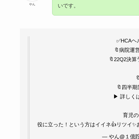
やん
いです。
✅HCA
🔖病院運
🔖22Q2決
🔖四半
▶︎ 詳しく
育児の
役に立った！という方はイイネ👍リツイ✨
— やん@１億貯男 