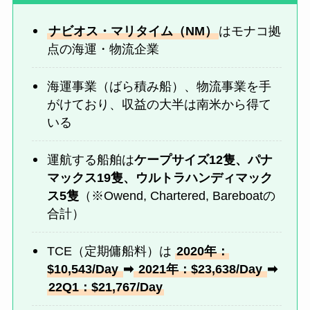
ナビオス・マリタイム（NM）
はモナコ拠
点の海運・物流企業
海運事業（ばら積み船）、物流事業を手
がけており、収益の大半は南米から得て
いる
運航する船舶は
ケープサイズ12隻、パナ
マックス19隻、ウルトラハンディマック
ス5隻
（※Owend, Chartered, Bareboatの
合計）
TCE（定期傭船料）は
2020年：
$10,543/Day
➡︎
2021年：$23,638/Day
➡︎
22Q1：$21,767/Day