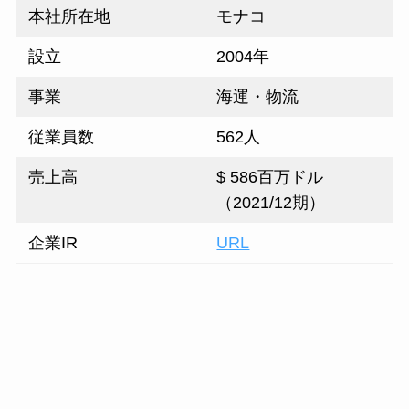
本社所在地
モナコ
設立
2004年
事業
海運・物流
従業員数
562人
売上高
$ 586百万ドル
（2021/12期）
企業IR
URL