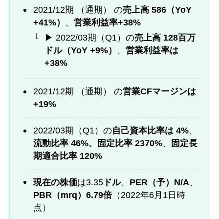
2021/12期 （通期） の
売上高 586（YoY
+41%）
、
営業利益率+38%
▶︎ 2022/03期（Q1）の
売上高 128百万
ドル（YoY +9%）
、
営業利益率は
+38%
2021/12期 （通期） の
営業CFマージンは
+19%
2022/03期（Q1）の
自己資本比率は 4%
、
流動比率
46
%、固定比率 2370%
、
固定長
期適合比率 120%
現在の株価
は3.35
ドル
、
PER（予）N/A
、
PBR（mrq）6.79倍
（2022年6月1日時
点）