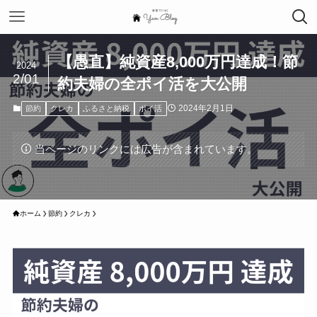
【愚直】純資産8,000万円達成！節
2024
2/01
約夫婦の全ポイ活を大公開
2024年2月1日
節約
クレカ
ふるさと納税
ポイ活
当ページのリンクには広告が含まれています。
ホーム
節約
クレカ