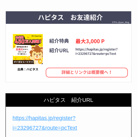
ハピタス 紹介URL
https://hapitas.jp/register?
i=23296727&route=pcText