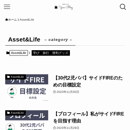
ホーム
Asset&Life
Asset&Life
– category –
Asset&Life
学び
旅行
便利グッズ
【30代2児パパ】サイドFIREのた
Asset&Life
めの目標設定
2023年11月30日
【プロフィール】私がサイドFIRE
Asset&Life
を目指す理由
2023年11月29日