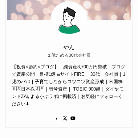
やん
１億ためる30代会社員
【投資×節約×ブログ】｜純資産8,700万円突破｜ブログ
で資産公開｜目標1億 &サイドFIRE ｜30代｜会社員｜1
児のパパ｜子育てしながらコツコツ資産形成｜米国株
🇺🇸日本株🇯🇵｜暗号資産｜ TOEIC 900超｜ダイヤモ
ンドZAi, よるかぶラボに掲載済｜お気軽にフォローく
ださい⬇︎