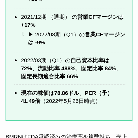
2021/12期 （通期） の
営業CFマージンは
+17%
▶︎ 2022/03期（Q1）の
営業CFマージン
は -9%
2022/03期（Q1）の
自己資本比率は
72%
、
流動比率
488
%、固定比率 84%
、
固定長期適合比率 66%
現在の株価
は
78.86ドル
、
PER（予）
41.49倍
（2022年5月26日時点）
BMRNはFDA承認済みの治療薬を複数持ち、売上