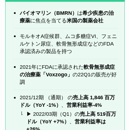
バイオマリン（BMRN）
は
希少疾患の治
療薬
に焦点を当てる
米国の製薬会社
モルキオA症候群、ムコ多糖症VI、フェニ
ルケトン尿症、軟骨無形成症などのFDA
承認済みの製品を持つ
2021年にFDAに承認された
軟骨無形成症
の治療薬「Voxzogo」
の22Q1の販売が好
調
2021/12期 （通期） の
売上高 1,846
百万
ドル
（YoY -1%）
、
営業利益率-4%
▶︎ 2022/03期（Q1）の
売上高 519百万
ドル（YoY +7%）
、
営業利益率は
+26%