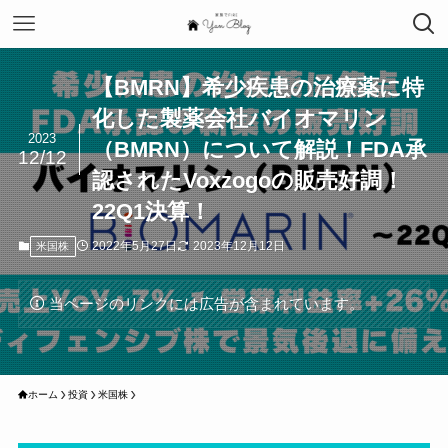
【BMRN】希少疾患の治療薬に特
化した製薬会社バイオマリン
2023
（BMRN）について解説！FDA承
12/12
認されたVoxzogoの販売好調！
22Q1決算！
2022年5月27日
2023年12月12日
米国株
当ページのリンクには広告が含まれています。
ホーム
投資
米国株